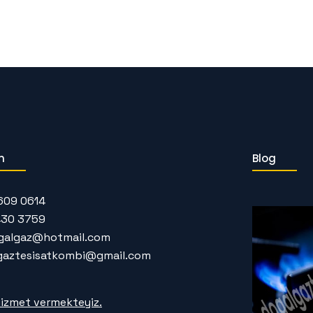
m
Blog
609 0614
430 3759
galgaz@hotmail.com
gaztesisatkombi@gmail.com
izmet vermekteyiz.