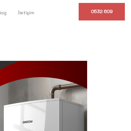
0532 609
log
İletişim
0614