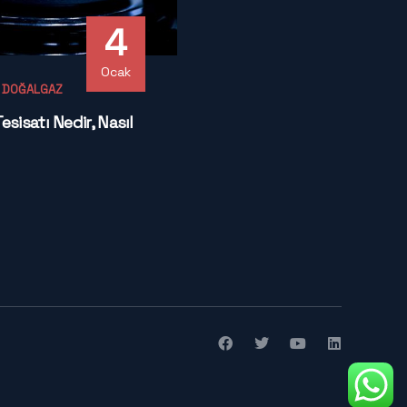
4
Ocak
- DOĞALGAZ
sisatı Nedir, Nasıl