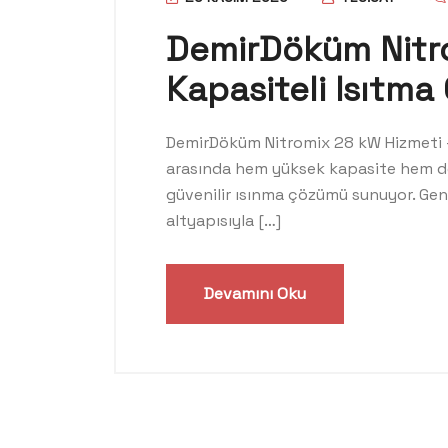
DemirDöküm Nitro
Kapasiteli Isıtma
DemirDöküm Nitromix 28 kW Hizmeti –
arasında hem yüksek kapasite hem de 
güvenilir ısınma çözümü sunuyor. Geni
altyapısıyla […]
Devamını Oku