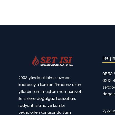
İletişi
0532 
2003 yılında ekibimiz uzman
0212 
kadrosuyla kurulan firmamız uzun
setdo
yıllardır tam müşteri memnuniyeti
dogal
ile sizlere doğalgaz tesisatları,
radyant ısıtma ve kombi
7/24 h
teknolojileri konusunda tam