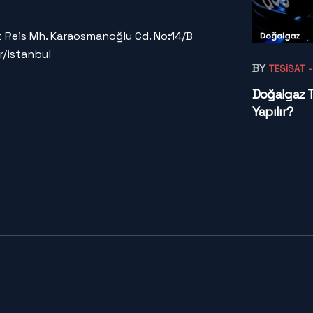
 Reis Mh. Karaosmanoğlu Cd. No:14/B
r/istanbul
BY
TESISAT
Doğalgaz Te
Yapılır?