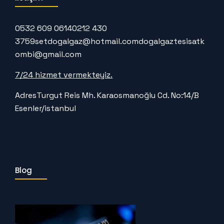
0532 609 0614
0212 430
3759
setdogalgaz@hotmail.com
dogalgaztesisatk
ombi@gmail.com
7/24 hizmet vermekteyiz.
Adres
Turgut Reis Mh. Karaosmanoğlu Cd. No:14/B
Esenler/istanbul
Blog