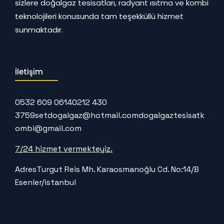
sizlere doğalgaz tesisatları, radyant ısıtma ve kombi
teknolojileri konusunda tam teşekküllü hizmet
sunmaktadır.
İletişim
0532 609 0614
0212 430
3759
setdogalgaz@hotmail.com
dogalgaztesisatk
ombi@gmail.com
7/24 hizmet vermekteyiz.
Adres
Turgut Reis Mh. Karaosmanoğlu Cd. No:14/B
Esenler/istanbul