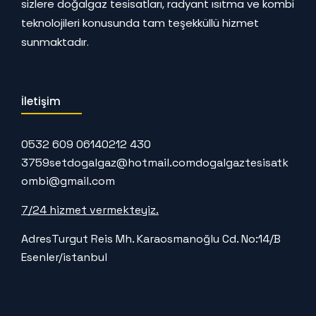
sizlere doğalgaz tesisatları, radyant ısıtma ve kombi
teknolojileri konusunda tam teşekküllü hizmet
sunmaktadır.
İletişim
0532 609 0614
0212 430
3759
setdogalgaz@hotmail.com
dogalgaztesisatk
ombi@gmail.com
7/24 hizmet vermekteyiz.
Adres
Turgut Reis Mh. Karaosmanoğlu Cd. No:14/B
Esenler/istanbul