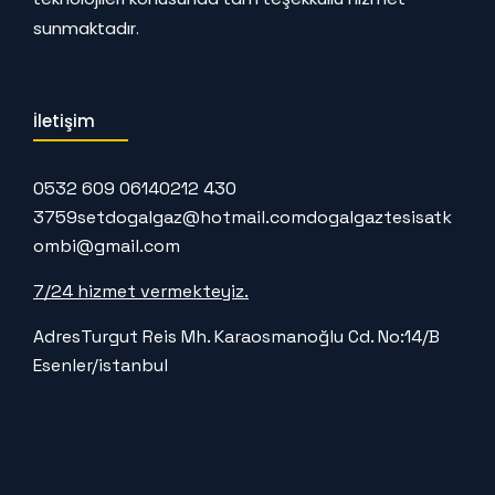
sunmaktadır.
İletişim
0532 609 0614
0212 430
3759
setdogalgaz@hotmail.com
dogalgaztesisatk
ombi@gmail.com
7/24 hizmet vermekteyiz.
Adres
Turgut Reis Mh. Karaosmanoğlu Cd. No:14/B
Esenler/istanbul