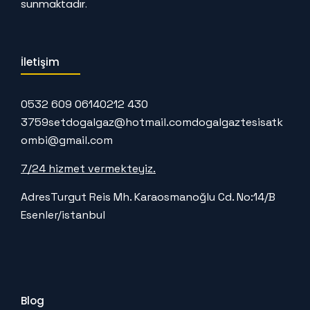
sunmaktadır.
İletişim
0532 609 0614
0212 430
3759
setdogalgaz@hotmail.com
dogalgaztesisatk
ombi@gmail.com
7/24 hizmet vermekteyiz.
Adres
Turgut Reis Mh. Karaosmanoğlu Cd. No:14/B
Esenler/istanbul
Blog