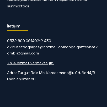
sunmaktadır.
İletişim
0532 609 0614
0212 430
3759
setdogalgaz@hotmail.com
dogalgaztesisatk
ombi@gmail.com
7/24 hizmet vermekteyiz.
Adres
Turgut Reis Mh. Karaosmanoğlu Cd. No:14/B
Esenler/istanbul