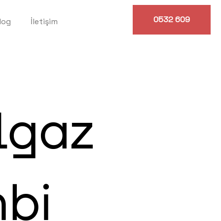
0532 609
log
İletişim
0614