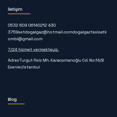
İletişim
0532 609 0614
0212 430
3759
setdogalgaz@hotmail.com
dogalgaztesisatk
ombi@gmail.com
7/24 hizmet vermekteyiz.
Adres
Turgut Reis Mh. Karaosmanoğlu Cd. No:14/B
Esenler/istanbul
Blog