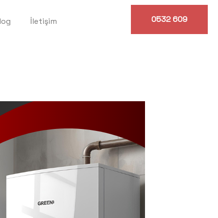
0532 609
log
İletişim
0614