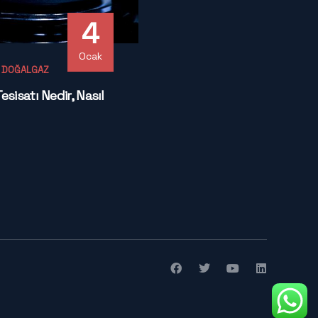
4
Ocak
- DOĞALGAZ
sisatı Nedir, Nasıl