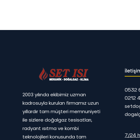
İletişi
0532 
2003 yılında ekibimiz uzman
0212 
kadrosuyla kurulan firmamız uzun
setdo
yıllardır tam müşteri memnuniyeti
dogal
ile sizlere doğalgaz tesisatları,
radyant ısıtma ve kombi
7/24 h
teknolojileri konusunda tam