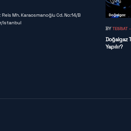
 Reis Mh. Karaosmanoğlu Cd. No:14/B
r/istanbul
BY
TESISAT
Doğalgaz Te
Yapılır?