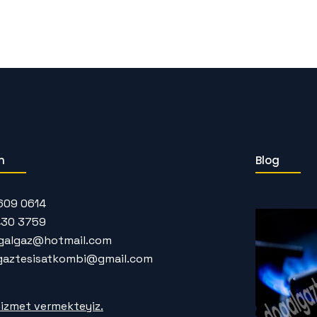
m
Blog
609 0614
430 3759
galgaz@hotmail.com
gaztesisatkombi@gmail.com
izmet vermekteyiz.