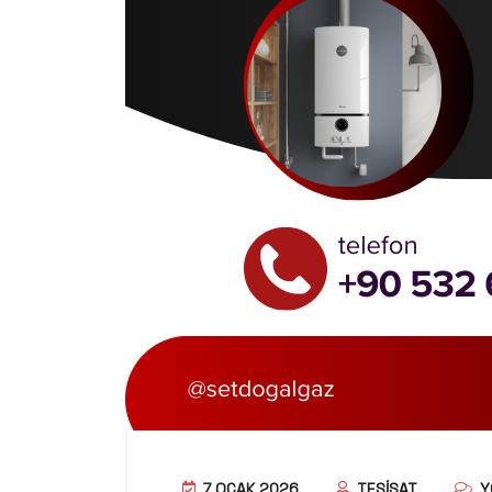
7 OCAK 2026
TESISAT
Y