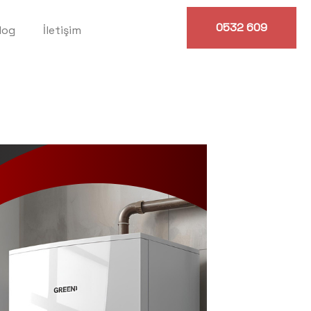
0532 609
log
İletişim
0614