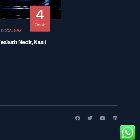
4
Ocak
- DOĞALGAZ
sisatı Nedir, Nasıl