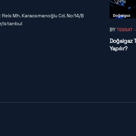
 Reis Mh. Karaosmanoğlu Cd. No:14/B
r/istanbul
BY
TESISAT
Doğalgaz Te
Yapılır?