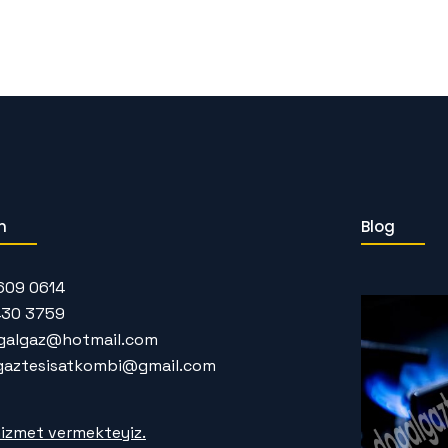
m
Blog
609 0614
430 3759
galgaz@hotmail.com
gaztesisatkombi@gmail.com
izmet vermekteyiz.