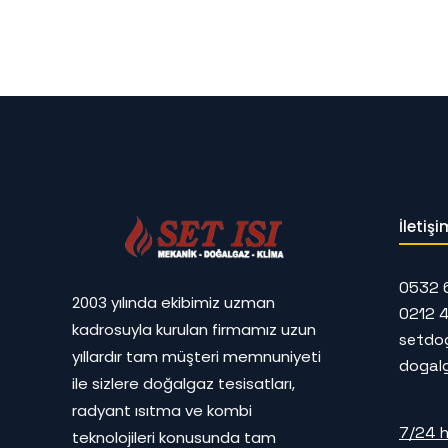
İletişi
0532 
2003 yılında ekibimiz uzman
0212 
kadrosuyla kurulan firmamız uzun
setdo
yıllardır tam müşteri memnuniyeti
dogal
ile sizlere doğalgaz tesisatları,
radyant ısıtma ve kombi
7/24 h
teknolojileri konusunda tam