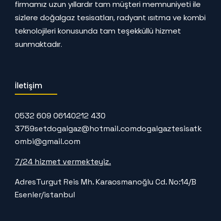
firmamız uzun yıllardır tam müşteri memnuniyeti ile
sizlere doğalgaz tesisatları, radyant ısıtma ve kombi
teknolojileri konusunda tam teşekküllü hizmet
sunmaktadır.
İletişim
0532 609 0614
0212 430
3759
setdogalgaz@hotmail.com
dogalgaztesisatk
ombi@gmail.com
7/24 hizmet vermekteyiz.
Adres
Turgut Reis Mh. Karaosmanoğlu Cd. No:14/B
Esenler/istanbul