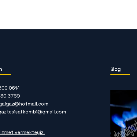
m
Blog
609 0614
430 3759
galgaz@hotmail.com
gaztesisatkombi@gmail.com
izmet vermekteyiz.