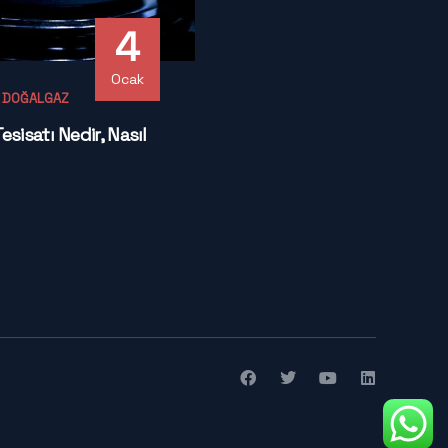
4
Ocak
- DOĞALGAZ
sisatı Nedir, Nasıl