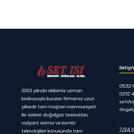
İletişi
0532 
2003 yılında ekibimiz uzman
0212 
kadrosuyla kurulan firmamız uzun
setdo
yıllardır tam müşteri memnuniyeti
dogal
ile sizlere doğalgaz tesisatları,
radyant ısıtma ve kombi
7/24 h
teknolojileri konusunda tam