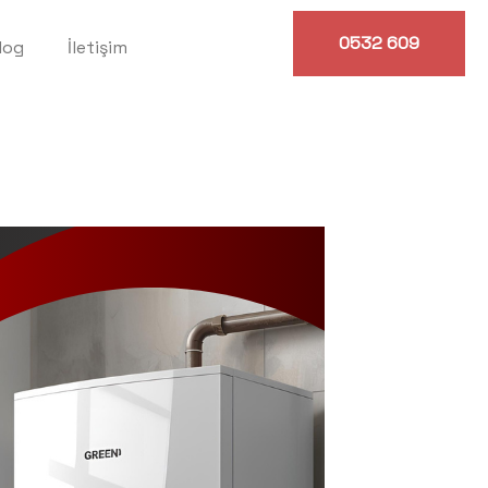
0532 609
log
İletişim
0614