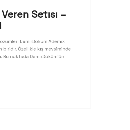
Veren Setısı –
i
 Çözümleri DemirDöküm Ademix
biridir. Özellikle kış mevsiminde
ır. Bu noktada DemirDöküm’ün