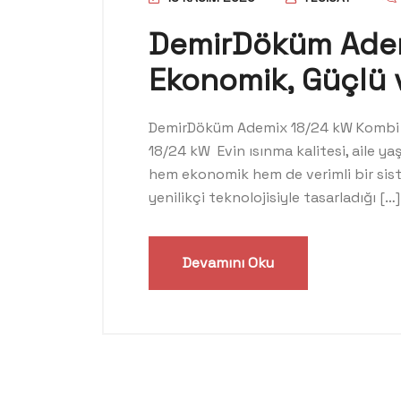
DemirDöküm Ademi
Ekonomik, Güçlü v
DemirDöküm Ademix 18/24 kW Kombi Hi
18/24 kW Evin ısınma kalitesi, aile y
hem ekonomik hem de verimli bir sis
yenilikçi teknolojisiyle tasarladığı […]
Devamını Oku