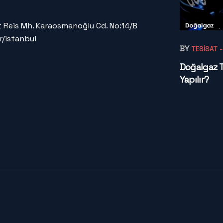
 Reis Mh. Karaosmanoğlu Cd. No:14/B
r/istanbul
BY
TESISAT
Doğalgaz Te
Yapılır?