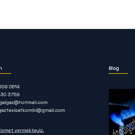
m
Blog
609 0614
430 3759
galgaz@hotmail.com
gaztesisatkombi@gmail.com
izmet vermekteyiz.