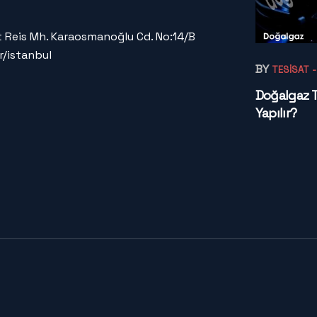
 Reis Mh. Karaosmanoğlu Cd. No:14/B
r/istanbul
BY
TESISAT
Doğalgaz Te
Yapılır?