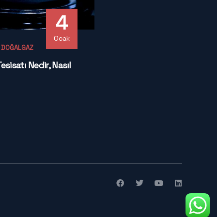
4
Ocak
- DOĞALGAZ
sisatı Nedir, Nasıl