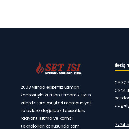
İletişi
0532 
2003 yılında ekibimiz uzman
0212 
kadrosuyla kurulan firmamız uzun
setdo
yıllardır tam müşteri memnuniyeti
dogal
ile sizlere doğalgaz tesisatları,
radyant ısıtma ve kombi
7/24 h
teknolojileri konusunda tam