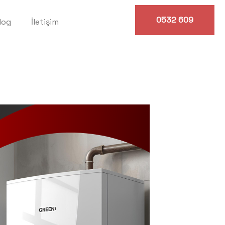
0532 609
log
İletişim
0614