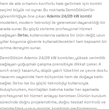
hem de aile ortamını konforlu hale getirmek için kombi
seçimi büyük rol oynar. Bu noktada DemirDöküm’ün
güvenilirliğiyle öne çıkan
Ademix 24/28 kW kombi
modelleri, modern teknoloji ile geleneksel dayanıklılığı bir
arada sunar. Bu güçlü sisteme profesyonel hizmet
sağlayan
Setısı
, kullanıcılarına sadece bir ürün değil; uzun
yıllar boyunca güvenle kullanabilecekleri tam kapsamlı bir
ısıtma deneyimi sunar.
DemirDöküm Ademix 24/28 kW kombiler, yüksek verimlilik
sağlayan yoğuşmalı çalışma prensibiyle dikkat çeker. A
sınıfı enerji tasarrufu, düşük yakıt tüketimi ve çevre dostu
tasarımı sayesinde hem bütçenize hem de doğaya katkı
sağlar. Setısı ise bu güçlü teknolojiyi kullanıcıyla
buluştururken, montajdan bakıma kadar her aşamada
profesyonel bir hizmet anlayışı benimser. Ürünün kurulum
sürecinde doğru projelendirme, doğru tesisat kontrolü ve
standartlara uygun montaj, kombinin performansını