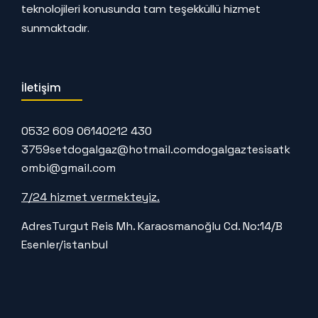
teknolojileri konusunda tam teşekküllü hizmet
sunmaktadır.
İletişim
0532 609 0614
0212 430
3759
setdogalgaz@hotmail.com
dogalgaztesisatk
ombi@gmail.com
7/24 hizmet vermekteyiz.
Adres
Turgut Reis Mh. Karaosmanoğlu Cd. No:14/B
Esenler/istanbul